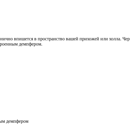
чно впишется в пространство вашей прихожей или холла. Черна
строенным демпфером.
ным демпфером